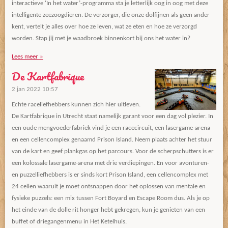
interactieve ‘In het water’-programma sta je letterlijk oog in oog met deze
intelligente zeezoogdieren. De verzorger, die onze dolfijnen als geen ander
kent, vertelt je alles over hoe ze leven, wat ze eten en hoe ze verzorgd
worden. Stap jij met je waadbroek binnenkort bij ons het water in?
Lees meer »
De Kartfabrique
2 jan 2022
10:57
Echte raceliefhebbers kunnen zich hier uitleven.
De Kartfabrique in Utrecht staat namelijk garant voor een dag vol plezier. In
een oude mengvoederfabriek vind je een racecircuit, een lasergame-arena
en een cellencomplex genaamd Prison Island. Neem plaats achter het stuur
van de kart en geef plankgas op het parcours. Voor de scherpschutters is er
een kolossale lasergame-arena met drie verdiepingen. En voor avonturen-
en puzzelliefhebbers is er sinds kort Prison Island, een cellencomplex met
24 cellen waaruit je moet ontsnappen door het oplossen van mentale en
fysieke puzzels: een mix tussen Fort Boyard en Escape Room dus. Als je op
het einde van de dolle rit honger hebt gekregen, kun je genieten van een
buffet of driegangenmenu in Het Ketelhuis.