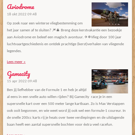
Aviodrome
18 okt 2022
09:48
Op zoek naar een winterse vliegbestemming om
het jaar samen af te sluiten? ​🎆🎄 Breng deze kerstvakantie een bezoekje
aan Aviodrome en beleef een magisch avontuur. ✈❄Vlieg door 100 jaar
luchtvaartgeschiedenis en ontdek prachtige (kerst)verhalen van vliegende
legendes.
Lees meer »
Gamecity
15 apr 2022
09:48
Ben jij liefhebber van de Formule 1 en heb je altijd
al eens in een snelle auto willen rijden? Bij Gamecity race je in een
supersnelle kart over een 500 meter lange kartbaan. Zo is Max Verstappen
ook ooit begonnen, en wie weet word jij ook wel een formule-1 coureur. In
de snelle 200cc karts rij je heats over twee verdiepingen en de uitdagende
baan heeft een aantal supersnelle bochten voor éxtra veel racefun.