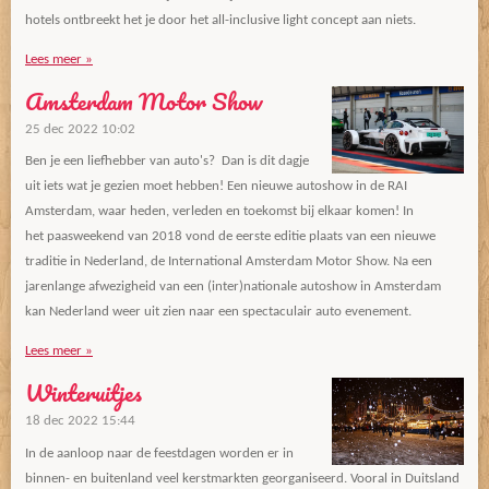
hotels ontbreekt het je door het all-inclusive light concept aan niets.
Lees meer »
Amsterdam Motor Show
25 dec 2022
10:02
Ben je een liefhebber van auto's? Dan is dit dagje
uit iets wat je gezien moet hebben! Een nieuwe autoshow in de RAI
Amsterdam, waar heden, verleden en toekomst bij elkaar komen! In
het paasweekend van 2018 vond de eerste editie plaats van een nieuwe
traditie in Nederland, de International Amsterdam Motor Show. Na een
jarenlange afwezigheid van een (inter)nationale autoshow in Amsterdam
kan Nederland weer uit zien naar een spectaculair auto evenement.
Lees meer »
Winteruitjes
18 dec 2022
15:44
In de aanloop naar de feestdagen worden er in
binnen- en buitenland veel kerstmarkten georganiseerd. Vooral in Duitsland