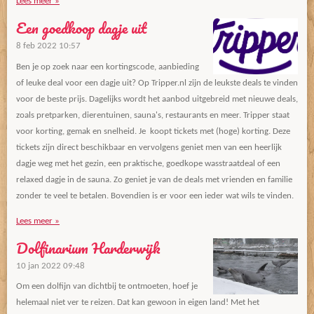
Lees meer »
Een goedkoop dagje uit
8 feb 2022
10:57
Ben je op zoek naar een kortingscode, aanbieding
of leuke deal voor een dagje uit? Op Tripper.nl zijn de leukste deals te vinden
voor de beste prijs. Dagelijks wordt het aanbod uitgebreid met nieuwe deals,
zoals pretparken, dierentuinen, sauna's, restaurants en meer. Tripper staat
voor korting, gemak en snelheid. Je koopt tickets met (hoge) korting. Deze
tickets zijn direct beschikbaar en vervolgens geniet men van een heerlijk
dagje weg met het gezin, een praktische, goedkope wasstraatdeal of een
relaxed dagje in de sauna. Zo geniet je van de deals met vrienden en familie
zonder te veel te betalen. Bovendien is er voor een ieder wat wils te vinden.
Lees meer »
Dolfinarium Harderwijk
10 jan 2022
09:48
Om een dolfijn van dichtbij te ontmoeten, hoef je
helemaal niet ver te reizen. Dat kan gewoon in eigen land! Met het