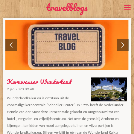
travelblogs
Ga
direct
naar
de
hoofdinhoud
Kernwasser Wunderland
2 jan 2023
09:48
Wunderlandkalkar.eu is ontstaan uit de
voormalige kerncentrale "Schneller Brüter". In 1995 heeft de Nederlander
Hennie van der Most deze kerncentrale gekocht en omgebouwd tot een
hotel-, vergader- en vrijetijdscentrum. Net over de grens bij Arnhem en
Nijmegen, temidden van mooi aangelegde tuinen en vijverpartijen is
Wunderlandkalkar.eu. Bij een verblijf in één van de Wunderland Kalkar