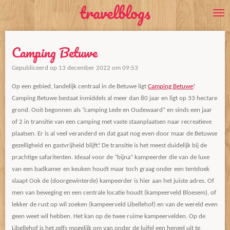
travelblogs
Ga
direct
naar
Camping Betuwe
de
hoofdinhoud
Gepubliceerd op 13 december 2022 om 09:53
Op een gebied, landelijk centraal in de Betuwe ligt
Camping Betuwe
!
Camping Betuwe bestaat inmiddels al meer dan 80 jaar en ligt op 33 hectare
grond. Ooit begonnen als “camping Lede en Oudewaard” en sinds een jaar
of 2 in transitie van een camping met vaste staanplaatsen naar recreatieve
plaatsen. Er is al veel veranderd en dat gaat nog even door maar de Betuwse
gezelligheid en gastvrijheid blijft! De transitie is het meest duidelijk bij de
prachtige safaritenten. Ideaal voor de “bijna” kampeerder die van de luxe
van een badkamer en keuken houdt maar toch graag onder een tentdoek
slaapt
Ook de (doorgewinterde) kampeerder is hier aan het juiste adres. Of
men van beweging en een centrale locatie houdt (kampeerveld Bloesem), of
lekker de rust op wil zoeken (kampeerveld Libellehof) en van de wereld even
geen weet wil hebben. Het kan op de twee ruime kampeervelden. Op de
Libellehof is het zelfs mogelijk om van onder de luifel een hengel uit te